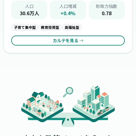
人口
人口増減
財政力指数
30.6万人
+0.4%
0.78
子育て集中型
教育投資型
高福祉型
カルテを見る